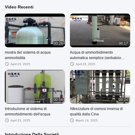
Video Recenti
00:28
00:17
mostra del sistema di acqua
Acqua di ammorbidimento
ammorbidita
automatica semplice (serbatoio
singolo, valvola singola)
April 23, 2025
April 23, 2025
00:54
00:24
Introduzione al sistema di
Attrezzature di osmosi inversa di
ammorbidimento dell'acqua
qualità dalla Cina
April 23, 2025
March 14, 2025
Introduzione Della Società