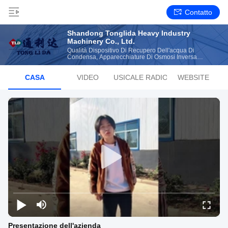
Contatto
Shandong Tonglida Heavy Industry
Machinery Co., Ltd.
Qualità Dispositivo Di Recupero Dell'acqua Di
Condensa, Apparecchiature Di Osmosi Inversa
Produttore From China
CASA
VIDEO
LISTA MUSICALE RADIOFONICA
WEBSITE
Presentazione dell'azienda