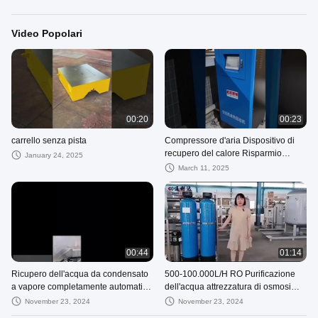
Video Popolari
00:20
00:23
carrello senza pista
Compressore d'aria Dispositivo di
recupero del calore Risparmio
January 24, 2025
energetico Soluzione ecologica
March 11, 2025
00:44
01:14
Ricupero dell'acqua da condensato
500-100.000L/H RO Purificazione
a vapore completamente automatico
dell'acqua attrezzatura di osmosi
per impianti di cottura in sala
inversa controllo automatico
November 23, 2024
November 23, 2024
caldaie, ecc.
completo