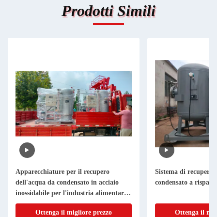
Prodotti Simili
Apparecchiature per il recupero
Sistema di recupero 
dell'acqua da condensato in acciaio
condensato a risparm
inossidabile per l'industria alimentare e
delle bevande
Ottenga il migliore prezzo
Ottenga il mig