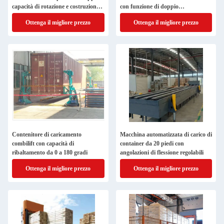
capacità di rotazione e costruzione
con funzione di doppio
in acciaio al carbonio
ribaltamento e angolo di
Ottenga il migliore prezzo
Ottenga il migliore prezzo
manipolazione da 0 a 180 gradi
Contenitore di caricamento
Macchina automatizzata di carico di
combilift con capacità di
container da 20 piedi con
ribaltamento da 0 a 180 gradi
angolazioni di flessione regolabili
Ottenga il migliore prezzo
Ottenga il migliore prezzo