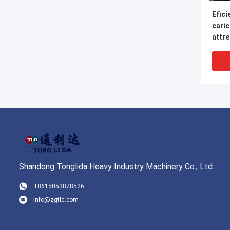
Efici
caric
attre
scari
ISO90
load
Shandong Tonglida Heavy Industry Machinery Co., Ltd.
+8615053878526
info@zgtld.com
ISO9
Load
effic