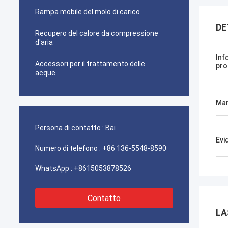
Rampa mobile del molo di carico
DE
Recupero del calore da compressione
d'aria
Inf
Accessori per il trattamento delle
pro
acque
Mar
Persona di contatto :
Bai
Evi
Numero di telefono :
+86 136-5548-8590
WhatsApp :
+8615053878526
Contatto
LA