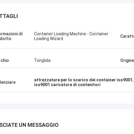
TTAGLI
ormazioni di
Container Loading Machine - Container
Caratt
dotto
Loading Wizard
chio
Tonglida
Origine
attrezzature per lo scarico dei container iso9001
denziare
iso9001 caricatore di contenitori
SCIATE UN MESSAGGIO