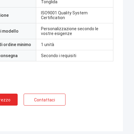
Tonglida
ISO9001 Quality System
zione
Certification
Personalizzazione secondo le
i modello
vostre esigenze
di ordine minimo
1 unità
 consegna
Secondo i requisiti
Prezzo
Contattaci