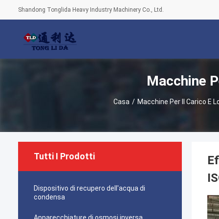
Shandong Tonglida Heavy Industry Machinery Co., Ltd.
Macchine Pe
Casa
/
Macchine Per Il Carico E L
Tutti I Prodotti
Ef
IS
Dispositivo di recupero dell'acqua di
condensa
Apparecchiature di osmosi inversa