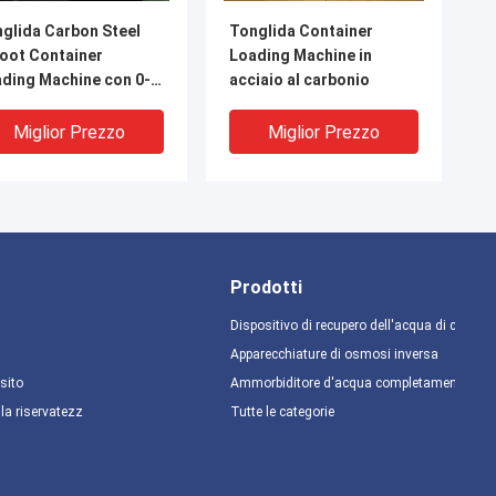
glida Carbon Steel
Tonglida Container
oot Container
Loading Machine in
ding Machine con 0-
acciaio al carbonio
 Flip Angle
Miglior Prezzo
Miglior Prezzo
Prodotti
Dispositivo di recupero dell'acqua di conde
Apparecchiature di osmosi inversa
sito
Ammorbiditore d'acqua completamente aut
lla riservatezza
Tutte le categorie
piedi di acciaio al
Macchine per il carico di
bonio Container
container di precisione
der Machine Tonglida
con 0-180 gradi di