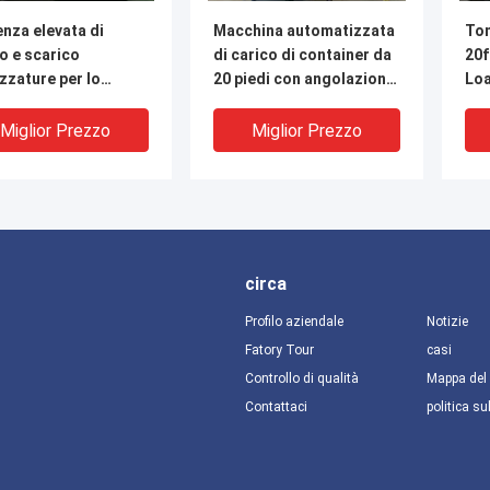
enza elevata di
Macchina automatizzata
Ton
o e scarico
di carico di container da
20f
zzature per lo
20 piedi con angolazioni
Loa
co dei container
di flessione regolabili
90°
01 20ft container
Miglior Prezzo
Miglior Prezzo
er
circa
Profilo aziendale
Notizie
Fatory Tour
casi
Controllo di qualità
Mappa del 
Contattaci
politica su
001 20ft Container
Macchina per la
20 
ing Machine Alta
manipolazione di
car
ienza di carico e
contenitori in acciaio al
Loa