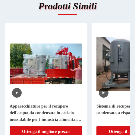
Prodotti Simili
Apparecchiature per il recupero
Sistema di recupero 
dell'acqua da condensato in acciaio
condensato a risparm
inossidabile per l'industria alimentare e
delle bevande
Ottenga il migliore prezzo
Ottenga il mig