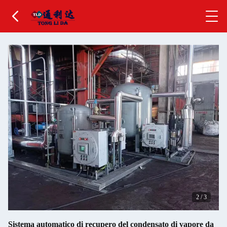
2
/
3
Sistema automatico di recupero del condensato di vapore da