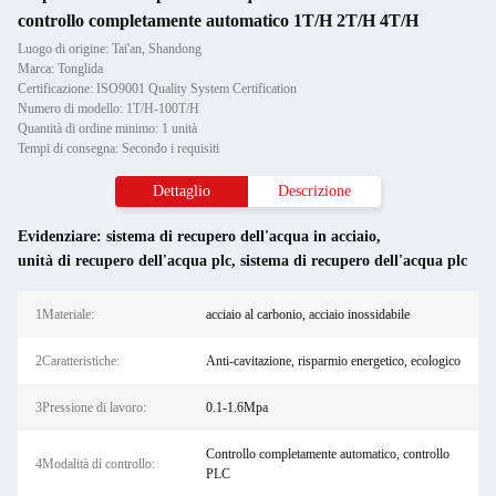
controllo completamente automatico 1T/H 2T/H 4T/H
Luogo di origine: Tai'an, Shandong
Marca: Tonglida
Certificazione: ISO9001 Quality System Certification
Numero di modello: 1T/H-100T/H
Quantità di ordine minimo: 1 unità
Tempi di consegna: Secondo i requisiti
Dettaglio
Descrizione
Evidenziare:
sistema di recupero dell'acqua in acciaio
,
unità di recupero dell'acqua plc
,
sistema di recupero dell'acqua plc
1Materiale:
acciaio al carbonio, acciaio inossidabile
2Caratteristiche:
Anti-cavitazione, risparmio energetico, ecologico
3Pressione di lavoro:
0.1-1.6Mpa
Controllo completamente automatico, controllo
4Modalità di controllo:
PLC