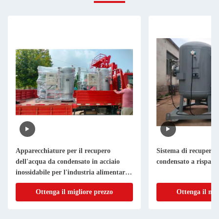
Apparecchiature per il recupero
Sistema di recupero 
dell'acqua da condensato in acciaio
condensato a risparm
inossidabile per l'industria alimentare e
delle bevande
Ottenga il migliore prezzo
Ottenga il mig