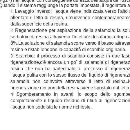
Mg2+) nell'acqua, con conseguente durezza dell'acqua dell'uscit
Quando il sistema raggiunge la portata impostata, il regolatore 
Lavaggio inverso: l'acqua viene indirizzata verso l'alto a
allentare il letto di resina, rimuovendo contemporaneam
dalla superficie della resina.
Regenerazione per aspirazione della salamoia: la solu
serbatoio di resina attraverso l'iniettore di salamoia dopo 
8%.La soluzione di salamoia scorre verso il basso attraverso
resina e ristabilendone la capacità di scambio originaria.
Scambio: il processo di scambio consiste in due fasi: 
rigenerazione,c'è ancora un po' di salamoia di rigeneraz
resina che non ha partecipato al processo di rigeneraz
l'acqua pulita con lo stesso flusso del liquido di rigeneraz
salamoia non coinvolta attraverso il letto di resina..N
rigenerazione nei pori della resina viene spostato dal letto 
Sgomberamento in avanti: lo scopo dello sgombe
completamente il liquido residuo di rifiuti di rigenerazio
l'acqua non soddisfa le norme richieste.