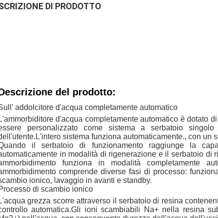
SCRIZIONE DI PRODOTTO
Descrizione del prodotto:
Sull' addolcitore d'acqua completamente automatico
L'ammorbiditore d'acqua completamente automatico è dotato di 
essere personalizzato come sistema a serbatoio singolo
dell'utente.L'intero sistema funziona automaticamente., con un se
Quando il serbatoio di funzionamento raggiunge la capa
automaticamente in modalità di rigenerazione e il serbatoio di r
ammorbidimento funziona in modalità completamente auto
ammorbidimento comprende diverse fasi di processo: funzionam
scambio ionico, lavaggio in avanti e standby.
Processo di scambio ionico
L'acqua grezza scorre attraverso il serbatoio di resina contenen
controllo automatica.Gli ioni scambiabili Na+ nella resina s