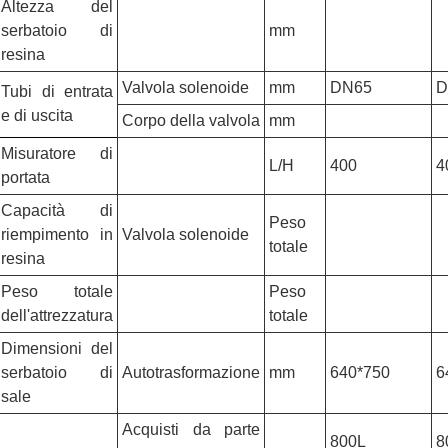
Altezza del
serbatoio di
mm
resina
Valvola solenoide
mm
DN65
D
Tubi di entrata
e di uscita
Corpo della valvola
mm
Misuratore di
L/H
400
4
portata
Capacità di
Peso
riempimento in
Valvola solenoide
totale
resina
Peso totale
Peso
dell'attrezzatura
totale
Dimensioni del
serbatoio di
Autotrasformazione
mm
640*750
6
sale
Acquisti da parte
800L
8