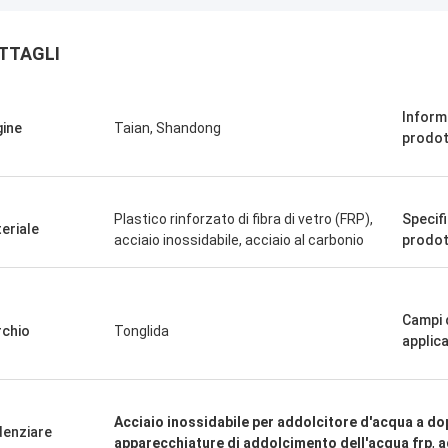
TTAGLI
Inform
gine
Taian, Shandong
prodo
Plastico rinforzato di fibra di vetro (FRP),
Specifi
eriale
acciaio inossidabile, acciaio al carbonio
prodo
Campi 
chio
Tonglida
applic
Acciaio inossidabile per addolcitore d'acqua a do
denziare
apparecchiature di addolcimento dell'acqua frp
,
a