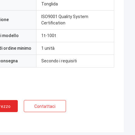
Tonglida
ISO9001 Quality System
zione
Certification
i modello
1t-100t
di ordine minimo
1 unità
 consegna
Secondo i requisiti
Prezzo
Contattaci