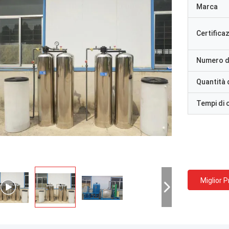
Marca
Certifica
Numero d
Quantità 
Tempi di
Miglior 