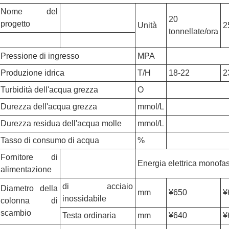
Nome del
20
progetto
Unità
2
tonnellate/ora
Pressione di ingresso
MPA
Produzione idrica
T/H
18-22
2
Turbidità dell'acqua grezza
O
Durezza dell'acqua grezza
mmol/L
Durezza residua dell'acqua molle
mmol/L
Tasso di consumo di acqua
%
Fornitore di
Energia elettrica monofa
alimentazione
di acciaio
Diametro della
mm
¥650
¥
inossidabile
colonna di
scambio
Testa ordinaria
mm
¥640
¥