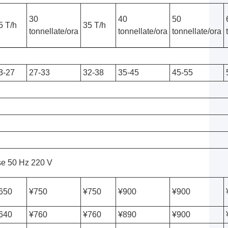
30
40
50
5 T/h
35 T/h
tonnellate/ora
tonnellate/ora
tonnellate/ora
3-27
27-33
32-38
35-45
45-55
se 50 Hz 220 V
650
¥750
¥750
¥900
¥900
640
¥760
¥760
¥890
¥900