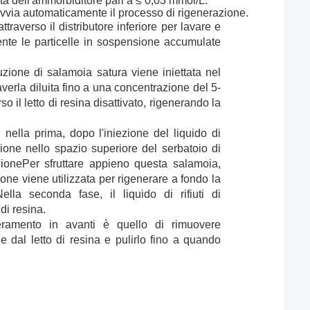
a dell'ammorbiditore pari a ≤ 0,03 mmol/L.
avvia automaticamente il processo di rigenerazione.
ttraverso il distributore inferiore per lavare e
ente le particelle in sospensione accumulate
zione di salamoia satura viene iniettata nel
averla diluita fino a una concentrazione del 5-
 il letto di resina disattivato, rigenerando la
nella prima, dopo l'iniezione del liquido di
ione nello spazio superiore del serbatoio di
ionePer sfruttare appieno questa salamoia,
ione viene utilizzata per rigenerare a fondo la
ella seconda fase, il liquido di rifiuti di
di resina.
ramento in avanti è quello di rimuovere
ne dal letto di resina e pulirlo fino a quando