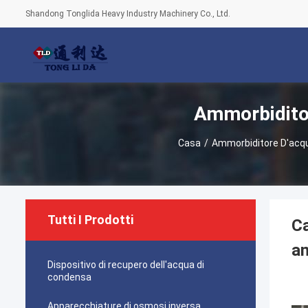
Shandong Tonglida Heavy Industry Machinery Co., Ltd.
Ammorbidito
Casa
/
Ammorbiditore D'ac
Tutti I Prodotti
Ca
am
Dispositivo di recupero dell'acqua di
condensa
Apparecchiature di osmosi inversa