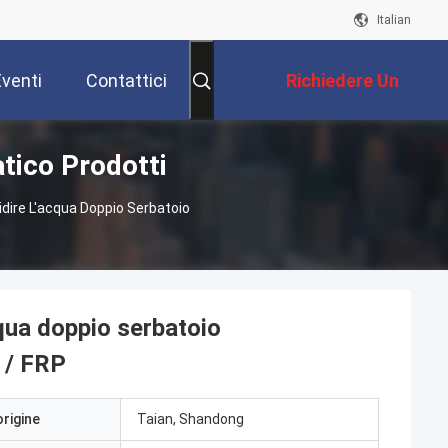
Italian
Eventi
Contattici
Richiedere Un
ico Prodotti
Preventivo
ire L'acqua Doppio Serbatoio
qua doppio serbatoio
 / FRP
origine
Taian, Shandong