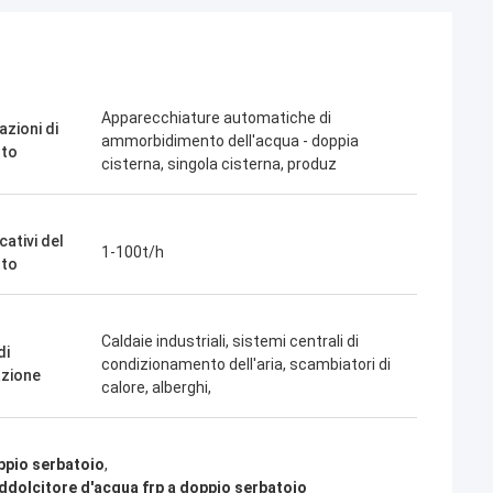
Apparecchiature automatiche di
azioni di
ammorbidimento dell'acqua - doppia
tto
cisterna, singola cisterna, produz
cativi del
1-100t/h
tto
Caldaie industriali, sistemi centrali di
di
condizionamento dell'aria, scambiatori di
azione
calore, alberghi,
ppio serbatoio
,
ddolcitore d'acqua frp a doppio serbatoio