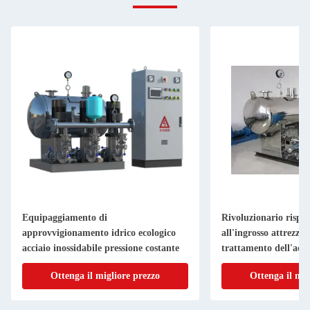
Equipaggiamento di
Rivoluzionario rispa
approvvigionamento idrico ecologico
all'ingrosso attrezzat
acciaio inossidabile pressione costante
trattamento dell'acqu
carbonio con funzio
Ottenga il migliore prezzo
Ottenga il mig
frequenza variabile