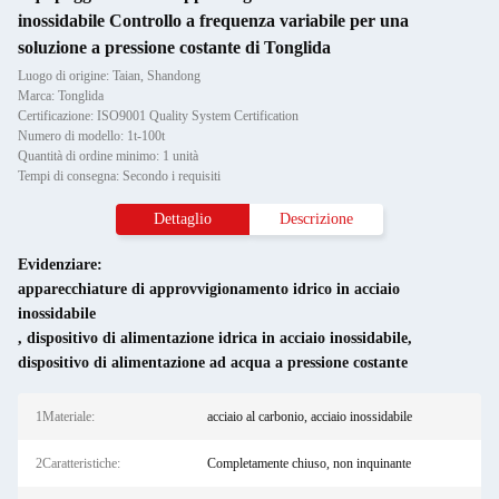
inossidabile Controllo a frequenza variabile per una
soluzione a pressione costante di Tonglida
Luogo di origine: Taian, Shandong
Marca: Tonglida
Certificazione: ISO9001 Quality System Certification
Numero di modello: 1t-100t
Quantità di ordine minimo: 1 unità
Tempi di consegna: Secondo i requisiti
Dettaglio
Descrizione
Evidenziare:
apparecchiature di approvvigionamento idrico in acciaio
inossidabile
,
dispositivo di alimentazione idrica in acciaio inossidabile
,
dispositivo di alimentazione ad acqua a pressione costante
1Materiale:
acciaio al carbonio, acciaio inossidabile
2Caratteristiche:
Completamente chiuso, non inquinante