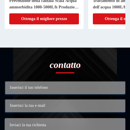
Prevenzione della caldaia Scala Acqua
Trattamento di amm
ammorbidita 1000-5000L/h Produzione
dell'acqua 1000L/h 
automatica di acqua continua 24 ore
Ottenga il migliore prezzo
Ottenga il mig
contatto