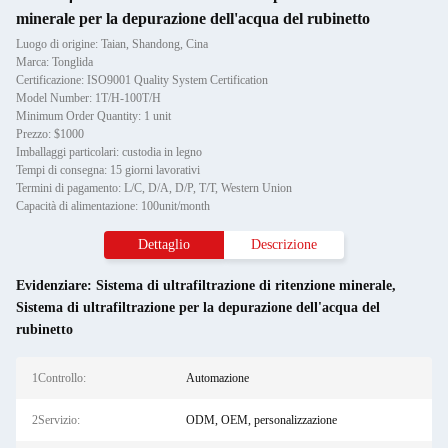
minerale per la depurazione dell'acqua del rubinetto
Luogo di origine: Taian, Shandong, Cina
Marca: Tonglida
Certificazione: ISO9001 Quality System Certification
Model Number: 1T/H-100T/H
Minimum Order Quantity: 1 unit
Prezzo: $1000
Imballaggi particolari: custodia in legno
Tempi di consegna: 15 giorni lavorativi
Termini di pagamento: L/C, D/A, D/P, T/T, Western Union
Capacità di alimentazione: 100unit/month
Dettaglio
Descrizione
Evidenziare:
Sistema di ultrafiltrazione di ritenzione minerale
,
Sistema di ultrafiltrazione per la depurazione dell'acqua del
rubinetto
1Controllo:
Automazione
2Servizio:
ODM, OEM, personalizzazione