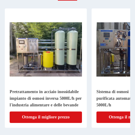
Pretrattamento in acciaio inossidabile
Sistema di osmosi in
impianto di osmosi inversa 5000L/h per
purificata automatic
l'industria alimentare e delle bevande
5000L/h
Ottenga il migliore prezzo
Ottenga il mig