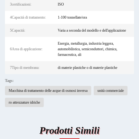
3certificazioni:
ISO
4Capacità di trattamento:
1-100 tonnellate/ora
5Capacità:
Varia a seconda del modello e dell'applicazione
Energia, metallurgia, industria leggera,
6Area di applicazione:
automobilistica, semiconduttori, chimica,
farmaceutica, ali
7Tipo di membrana:
di materie plastiche o di materie plastiche
Tags:
Macchina di trattamento delle acque di osmosi inversa
unità commerciale
ro attrezzature idriche
Prodotti Simili