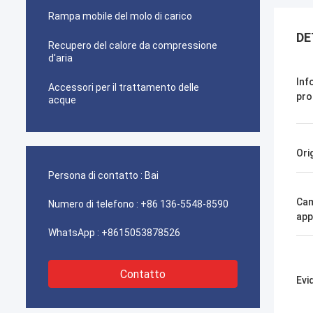
Rampa mobile del molo di carico
DE
Recupero del calore da compressione
d'aria
Inf
Accessori per il trattamento delle
pro
acque
Ori
Persona di contatto :
Bai
Cam
Numero di telefono :
+86 136-5548-8590
app
WhatsApp :
+8615053878526
Contatto
Evi