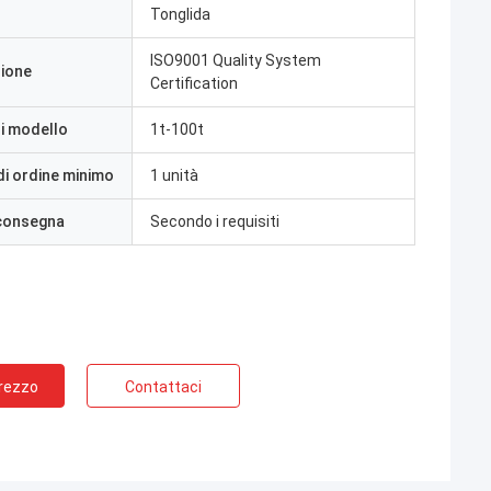
Tonglida
ISO9001 Quality System
zione
Certification
i modello
1t-100t
di ordine minimo
1 unità
 consegna
Secondo i requisiti
Prezzo
Contattaci