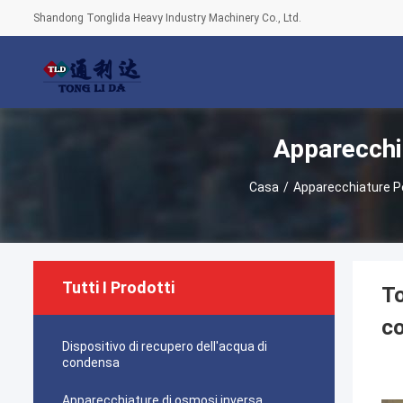
Shandong Tonglida Heavy Industry Machinery Co., Ltd.
Apparecchi
Casa
/
Apparecchiature Pe
Tutti I Prodotti
To
co
Dispositivo di recupero dell'acqua di
condensa
Apparecchiature di osmosi inversa