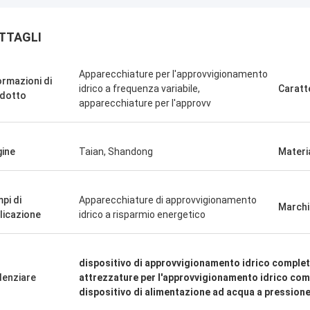
TTAGLI
Apparecchiature per l'approvvigionamento
ormazioni di
idrico a frequenza variabile,
Caratt
dotto
apparecchiature per l'approvv
gine
Taian, Shandong
Materi
pi di
Apparecchiature di approvvigionamento
March
licazione
idrico a risparmio energetico
dispositivo di approvvigionamento idrico comple
denziare
attrezzature per l'approvvigionamento idrico co
dispositivo di alimentazione ad acqua a pression