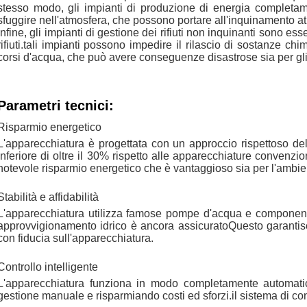
stesso modo, gli impianti di produzione di energia completam
sfuggire nell'atmosfera, che possono portare all'inquinamento a
Infine, gli impianti di gestione dei rifiuti non inquinanti sono e
rifiuti.tali impianti possono impedire il rilascio di sostanze ch
corsi d'acqua, che può avere conseguenze disastrose sia per gli
Parametri tecnici:
Risparmio energetico
L'apparecchiatura è progettata con un approccio rispettoso del
inferiore di oltre il 30% rispetto alle apparecchiature convenz
notevole risparmio energetico che è vantaggioso sia per l'ambient
Stabilità e affidabilità
L'apparecchiatura utilizza famose pompe d'acqua e componenti
approvvigionamento idrico è ancora assicuratoQuesto garantisce
con fiducia sull'apparecchiatura.
Controllo intelligente
L'apparecchiatura funziona in modo completamente automatico
gestione manuale e risparmiando costi ed sforzi.il sistema di con