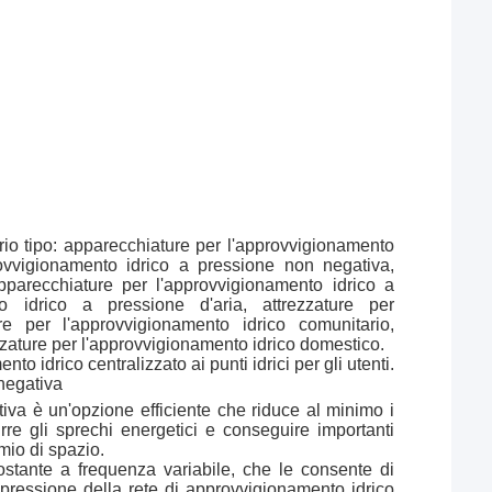
rio tipo: apparecchiature per l'approvvigionamento
ovvigionamento idrico a pressione non negativa,
pparecchiature per l'approvvigionamento idrico a
o idrico a pressione d'aria, attrezzature per
re per l'approvvigionamento idrico comunitario,
ezzature per l'approvvigionamento idrico domestico.
o idrico centralizzato ai punti idrici per gli utenti.
negativa
iva è un'opzione efficiente che riduce al minimo i
urre gli sprechi energetici e conseguire importanti
rmio di spazio.
costante a frequenza variabile, che le consente di
pressione della rete di approvvigionamento idrico