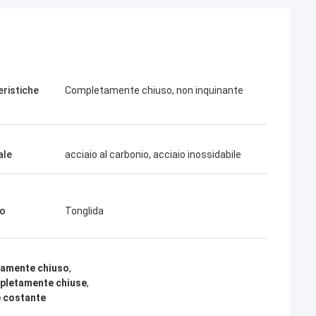
eristiche
Completamente chiuso, non inquinante
ale
acciaio al carbonio, acciaio inossidabile
io
Tonglida
tamente chiuso
,
mpletamente chiuse
,
e costante