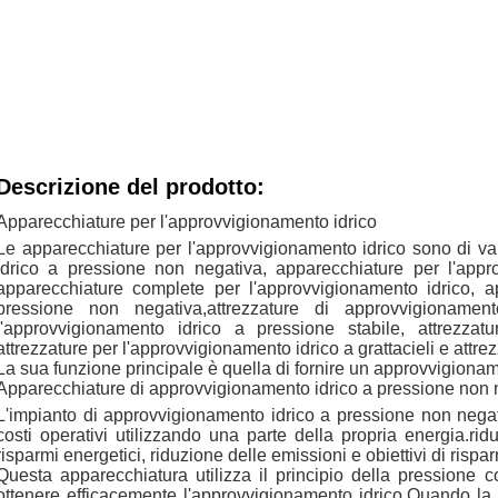
Descrizione del prodotto:
Apparecchiature per l'approvvigionamento idrico
Le apparecchiature per l'approvvigionamento idrico sono di va
idrico a pressione non negativa, apparecchiature per l'appr
apparecchiature complete per l'approvvigionamento idrico, a
pressione non negativa,attrezzature di approvvigionament
l'approvvigionamento idrico a pressione stabile, attrezzatu
attrezzature per l'approvvigionamento idrico a grattacieli e attr
La sua funzione principale è quella di fornire un approvvigionament
Apparecchiature di approvvigionamento idrico a pressione non 
L'impianto di approvvigionamento idrico a pressione non negat
costi operativi utilizzando una parte della propria energia.rid
risparmi energetici, riduzione delle emissioni e obiettivi di rispa
Questa apparecchiatura utilizza il principio della pressione 
ottenere efficacemente l'approvvigionamento idrico.Quando la 